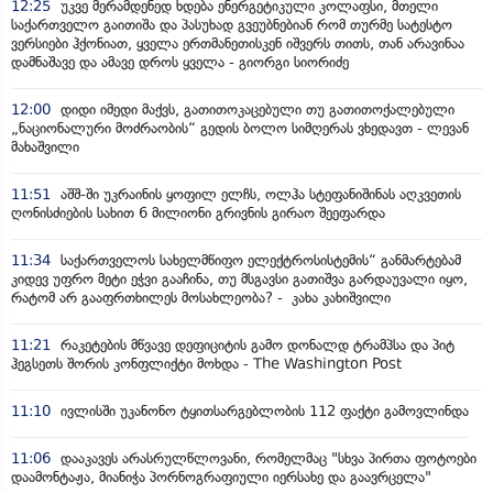
12:25
უკვე მერამდენედ ხდება ენერგეტიკული კოლაფსი, მთელი
საქართველო გაითიშა და პასუხად გვეუბნებიან რომ თურმე სატესტო
ვერსიები ჰქონიათ, ყველა ერთმანეთისკენ იშვერს თითს, თან არავინაა
დამნაშავე და ამავე დროს ყველა - გიორგი სიორიძე
12:00
დიდი იმედი მაქვს, გათითოკაცებული თუ გათითოქალებული
„ნაციონალური მოძრაობის“ გედის ბოლო სიმღერას ვხედავთ - ლევან
მახაშვილი
11:51
აშშ-ში უკრაინის ყოფილ ელჩს, ოლჰა სტეფანიშინას აღკვეთის
ღონისძიების სახით 6 მილიონი გრივნის გირაო შეეფარდა
11:34
საქართველოს სახელმწიფო ელექტროსისტემის“ განმარტებამ
კიდევ უფრო მეტი ეჭვი გააჩინა, თუ მსგავსი გათიშვა გარდაუვალი იყო,
რატომ არ გააფრთხილეს მოსახლეობა? - კახა კახიშვილი
11:21
რაკეტების მწვავე დეფიციტის გამო დონალდ ტრამპსა და პიტ
ჰეგსეთს შორის კონფლიქტი მოხდა - The Washington Post
11:10
ივლისში უკანონო ტყითსარგებლობის 112 ფაქტი გამოვლინდა
11:06
დააკავეს არასრულწლოვანი, რომელმაც "სხვა პირთა ფოტოები
დაამონტაჟა, მიანიჭა პორნოგრაფიული იერსახე და გაავრცელა"