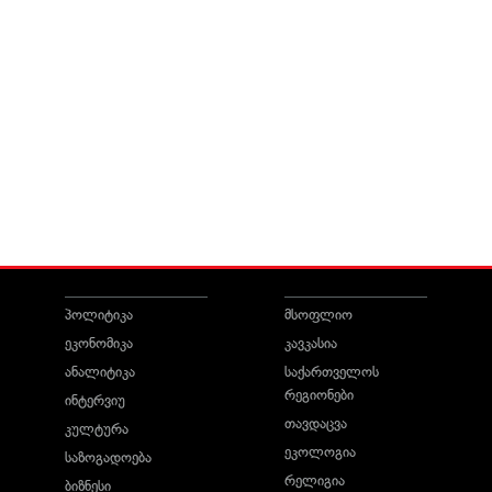
პოლიტიკა
მსოფლიო
ეკონომიკა
კავკასია
ანალიტიკა
საქართველოს
რეგიონები
ინტერვიუ
თავდაცვა
კულტურა
ეკოლოგია
საზოგადოება
რელიგია
ბიზნესი