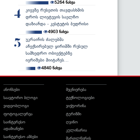
5264
ნახვა
კიევზე რუსეთის თავდასხმის
4
დროს ლიეტუვის საელჩო
დაზიანდა - კესტუტის ბუდრისი
4903
ნახვა
უკრაინის ძალებმა
5
ანექსირებულ ყირიმში რუსულ
სამხედრო ობიექტებზე
იერიშები მიიტანეს...
4840
ნახვა
ანონსები
მეცნიერება
საავტორო ბლოგი
ტექნოლოგიები
ვიდეობლოგი
ვიქტორინა
ფოტოგალერეა
ტურიზმი
საინტერესო
ღვინო
ადამიანები
კულინარია
საინტერესო ამბები
მართლწერის