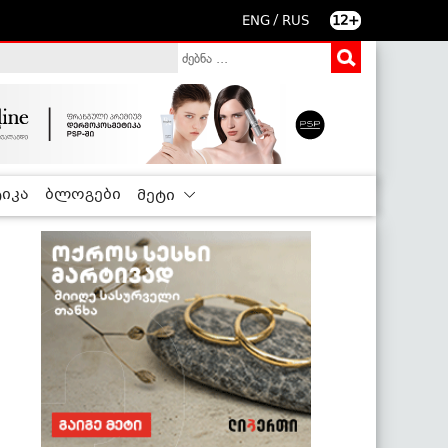
/
ENG
RUS
12+
იკა
ბლოგები
მეტი