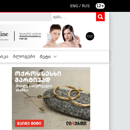
/
ENG
RUS
12+
იკა
ბლოგები
მეტი