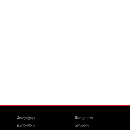
პოლიტიკა
მსოფლიო
ეკონომიკა
კავკასია