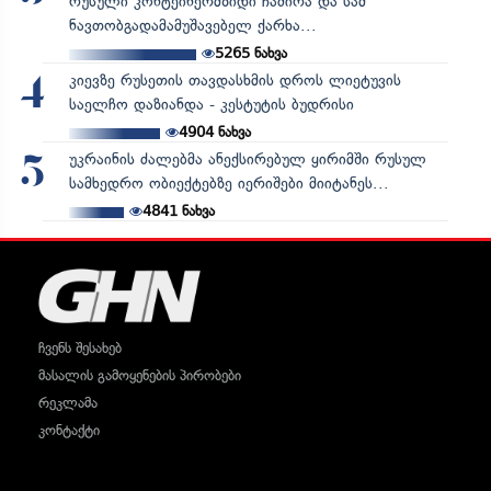
რუსული კონტეინერმზიდი ჩაძირა და სამ
ნავთობგადამამუშავებელ ქარხა...
5265
ნახვა
კიევზე რუსეთის თავდასხმის დროს ლიეტუვის
4
საელჩო დაზიანდა - კესტუტის ბუდრისი
4904
ნახვა
უკრაინის ძალებმა ანექსირებულ ყირიმში რუსულ
5
სამხედრო ობიექტებზე იერიშები მიიტანეს...
4841
ნახვა
ჩვენს შესახებ
მასალის გამოყენების პირობები
რეკლამა
კონტაქტი