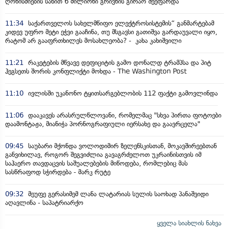
ღონისძიების სახით 6 მილიონი გრივნის გირაო შეეფარდა
11:34
საქართველოს სახელმწიფო ელექტროსისტემის“ განმარტებამ
კიდევ უფრო მეტი ეჭვი გააჩინა, თუ მსგავსი გათიშვა გარდაუვალი იყო,
რატომ არ გააფრთხილეს მოსახლეობა? - კახა კახიშვილი
11:21
რაკეტების მწვავე დეფიციტის გამო დონალდ ტრამპსა და პიტ
ჰეგსეთს შორის კონფლიქტი მოხდა - The Washington Post
11:10
ივლისში უკანონო ტყითსარგებლობის 112 ფაქტი გამოვლინდა
11:06
დააკავეს არასრულწლოვანი, რომელმაც "სხვა პირთა ფოტოები
დაამონტაჟა, მიანიჭა პორნოგრაფიული იერსახე და გაავრცელა"
09:45
საუბარი მქონდა ვოლოდიმირ ზელენსკისთან, მოკავშირეებთან
განვიხილავ, როგორ შეგვიძლია გავაგრძელოთ უკრაინისთვის იმ
საჰაერო თავდაცვის საშუალებების მიწოდება, რომლებიც მას
სასწრაფოდ სჭირდება - მარკ რუტე
09:32
მეუფე გერასიმემ ლანა ლატარიას სულის საოხად პანაშვიდი
აღავლინა - საპატრიარქო
ყველა სიახლის ნახვა