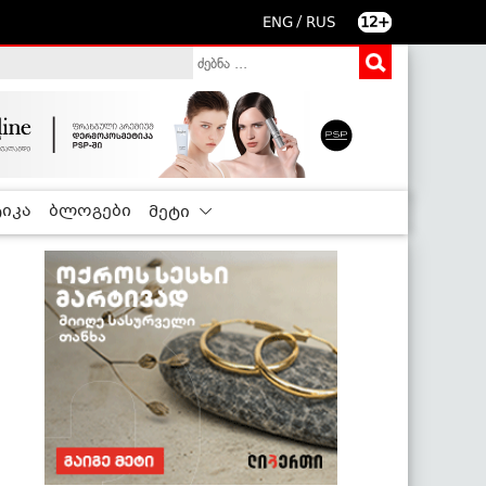
/
ENG
RUS
12+
იკა
ბლოგები
მეტი