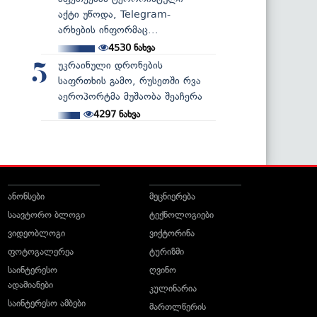
აქტი უწოდა, Telegram-
არხების ინფორმაც...
4530
ნახვა
უკრაინული დრონების
5
საფრთხის გამო, რუსეთში რვა
აეროპორტმა მუშაობა შეაჩერა
4297
ნახვა
ანონსები
მეცნიერება
საავტორო ბლოგი
ტექნოლოგიები
ვიდეობლოგი
ვიქტორინა
ფოტოგალერეა
ტურიზმი
საინტერესო
ღვინო
ადამიანები
კულინარია
საინტერესო ამბები
მართლწერის