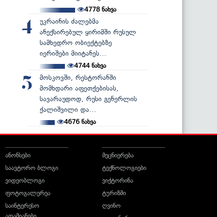
4778
ნახვა
უკრაინის ძალებმა
4
ანექსირებულ ყირიმში რუსულ
სამხედრო ობიექტებზე
იერიშები მიიტანეს...
4744
ნახვა
მოსკოვში, რესტორანში
5
მომხდარი აფეთქებისას,
სავარაუდოდ, რუსი გენერლის
ქალიშვილი და...
4676
ნახვა
ანონსები
მეცნიერება
საავტორო ბლოგი
ტექნოლოგიები
ვიდეობლოგი
ვიქტორინა
ფოტოგალერეა
ტურიზმი
საინტერესო
ღვინო
ადამიანები