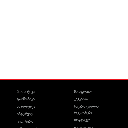
პოლიტიკა
მსოფლიო
ეკონომიკა
კავკასია
ანალიტიკა
საქართველოს
რეგიონები
ინტერვიუ
თავდაცვა
კულტურა
ეკოლოგია