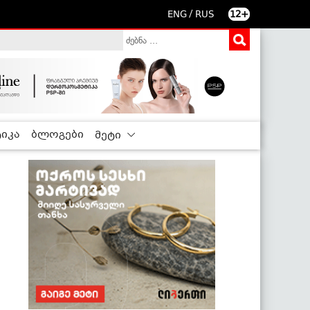
/
ENG
RUS
12+
იკა
ბლოგები
მეტი