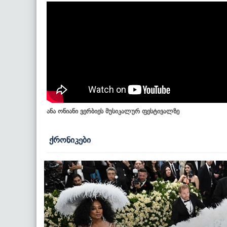
ანა ონიანი ვერბიეს მუსიკალურ ფესტივალზე
ქრონიკები