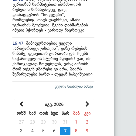
უკრაინამ წარმატებით იბრძოლოს
რუსეთის წინააღმდეგ, დაე,
გაანადგურონ "სოვეტები",
რომლებიც თავს დაესხნენ, ამაში
უკრაინას შეუძლია ჩვენი დახმარების
იმედი ჰქონდეს - კაროლ ნავროცკი
მიმიფურთხებია ყველა
19:47
„არაქართველისთვის“, ვინც რუსების
წინაშე, ფეხებთან გორაობს და ჩვენს
საქართველოს მტერზე ჰყიდის! ვაი, იმ
ქართველად წოდებულს, ვინც ამბობს,
რომ თქვენ გმირები კი არა, პიარს
შეწირულები ხართ - ლევან ხაბეიშვილი
ყველა სიახლის ნახვა
აგვ, 2026
ორშ
სამ
ოთხ
ხუთ
პარ
შაბ
კვი
27
28
29
30
31
1
2
3
4
5
6
7
8
9