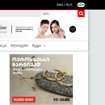
/
ENG
RUS
12+
იკა
ბლოგები
მეტი