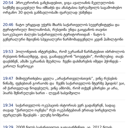
20:54
პროკურორის განცხადებით, გიგა ავალიანის მკვლელობის
საქმეზე დაკავებულ ნია იმნაძეს და ანასტასია ბერუაშვილს საგამოძიებო
ორგანო 30 დღის განმავლობაში ფარულად უსმენდა
20:46
ნატო ურყევად უჭერს მხარს საქართველოს სუვერენიტეტსა და
ტერიტორიულ მთლიანობას, რუსეთმა უნდა გაიყვანოს თავისი
საოკუპაციო ძალები საქართველოს ტერიტორიიდან - ნატო-ს
გენერალური მდივნის სპეციალური წარმომადგენელი კევინ ჰამილტონი
19:53
პოლონეთის ინტერესშია, რომ უკრაინამ წარმატებით იბრძოლოს
რუსეთის წინააღმდეგ, დაე, გაანადგურონ "სოვეტები", რომლებიც თავს
დაესხნენ, ამაში უკრაინას შეუძლია ჩვენი დახმარების იმედი ჰქონდეს -
კაროლ ნავროცკი
19:47
მიმიფურთხებია ყველა „არაქართველისთვის“, ვინც რუსების
წინაშე, ფეხებთან გორაობს და ჩვენს საქართველოს მტერზე ჰყიდის! ვაი,
იმ ქართველად წოდებულს, ვინც ამბობს, რომ თქვენ გმირები კი არა,
პიარს შეწირულები ხართ - ლევან ხაბეიშვილი
19:34
საქართველოს ოკუპაციის ისტორიას ვერ გადაწერენ, სადაც
თავად "ქართული ოცნება" რუს ოკუპანტებთან ერთად სირცხვილის
ფურცლებს შეავსებს - ელენე ხოშტარია
19:29
2008 წელს საქართველო გადავარჩინეთ, აი, 2012 წლის