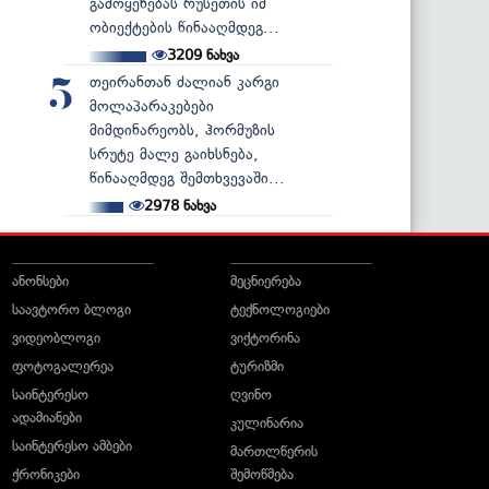
გამოყენებას რუსეთის იმ
ობიექტების წინააღმდეგ...
3209
ნახვა
თეირანთან ძალიან კარგი
5
მოლაპარაკებები
მიმდინარეობს, ჰორმუზის
სრუტე მალე გაიხსნება,
წინააღმდეგ შემთხვევაში...
2978
ნახვა
ანონსები
მეცნიერება
საავტორო ბლოგი
ტექნოლოგიები
ვიდეობლოგი
ვიქტორინა
ფოტოგალერეა
ტურიზმი
საინტერესო
ღვინო
ადამიანები
კულინარია
საინტერესო ამბები
მართლწერის
ქრონიკები
შემოწმება