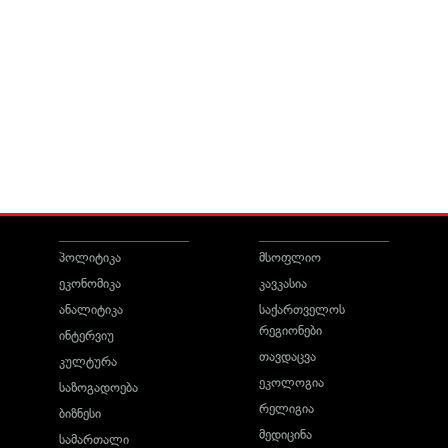
პოლიტიკა
მსოფლიო
ეკონომიკა
კავკასია
ანალიტიკა
საქართველოს
რეგიონები
ინტერვიუ
თავდაცვა
კულტურა
ეკოლოგია
საზოგადოება
რელიგია
ბიზნესი
მედიცინა
სამართალი