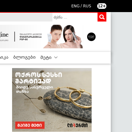
/
ENG
RUS
12+
იკა
ბლოგები
მეტი