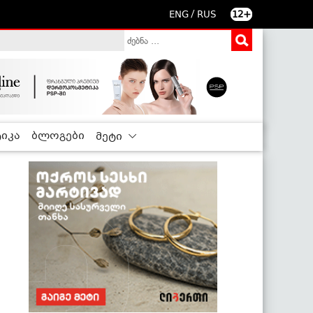
/
ENG
RUS
12+
იკა
ბლოგები
მეტი