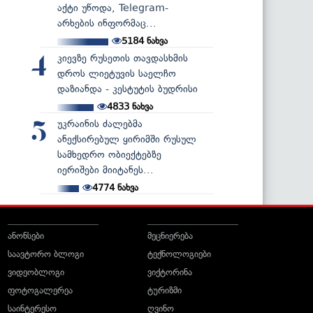
აქტი უწოდა, Telegram-
არხების ინფორმაც...
5184
ნახვა
კიევზე რუსეთის თავდასხმის
4
დროს ლიეტუვის საელჩო
დაზიანდა - კესტუტის ბუდრისი
4833
ნახვა
უკრაინის ძალებმა
5
ანექსირებულ ყირიმში რუსულ
სამხედრო ობიექტებზე
იერიშები მიიტანეს...
4774
ნახვა
ანონსები
მეცნიერება
საავტორო ბლოგი
ტექნოლოგიები
ვიდეობლოგი
ვიქტორინა
ფოტოგალერეა
ტურიზმი
საინტერესო
ღვინო