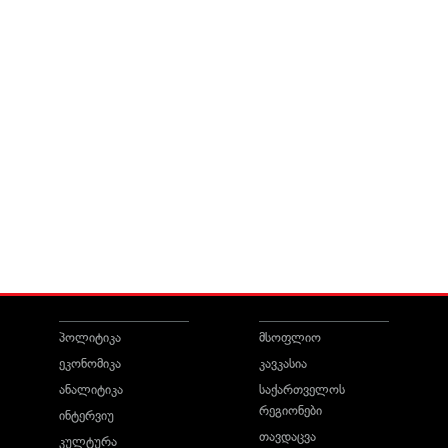
პოლიტიკა
მსოფლიო
ეკონომიკა
კავკასია
ანალიტიკა
საქართველოს
რეგიონები
ინტერვიუ
თავდაცვა
კულტურა