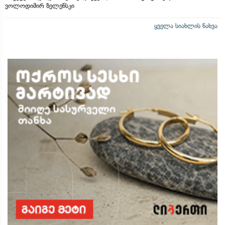
ვოლოდიმირ ზელენსკი
ყველა სიახლის ნახვა