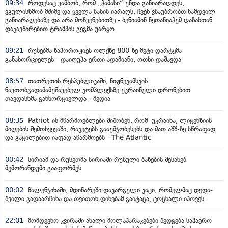
09:34
როდესაც ვამბობ, რომ „ჰამასი“ უნდა განიარაღდეს,
ვგულისხმობ მძიმე და ყველა სახის იარაღს, ჩვენ ვსაუბრობთ ნამდვილ
განიარაღებაზე და არა მოჩვენებითზე - ბენიამინ ნეთანიაჰუმ ღაზასთან
დაკავშირებით ტრამპის გეგმა უარყო
09:21
რუსებმა ზაპოროჟიეს ოლქზე 800-ზე მეტი დარტყმა
განახორციელეს - დაიღუპა ერთი ადამიანი, ოთხი დაშავდა
08:57
თათრეთის რესპუბლიკაში, ნიჟნეკამსკის
ნავთობგადამამუშავებელ კომპლექსზე უკრაინული დრონებით
თავდასხმა განხორციელდა - მედია
08:35
Patriot-ის მწარმოებლები შიშობენ, რომ უკრაინა, ლიცენზიის
მიღების შემთხვევაში, რაკეტებს გააუმჯობესებს და მათ აშშ-ზე სწრაფად
და გაცილებით იაფად აწარმოებს - The Atlantic
00:42
სირიამ და რუსეთმა სირიაში რუსული ბაზების შესახებ
მემორანდუმი გააფორმეს
00:02
წალენჯიხაში, მდინარეში დაკარგული კაცი, რომელმაც დედა-
შვილი გადაარჩინა და თვითონ დინებამ გაიტაცა, ცოცხალი იპოვეს
22:01
მომდევნო კვირაში ახალი მოლაპარაკებები შედგება საჰაერო