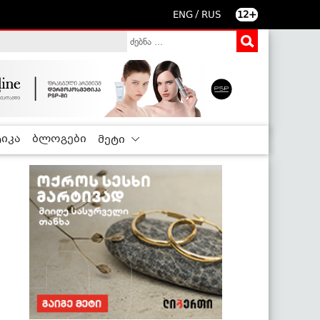
/
ENG
RUS
12+
იკა
ბლოგები
მეტი