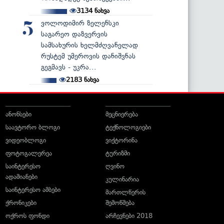
3134
ნახვა
ვოლოდიმირ ზელენსკი
5
საგარეო დაზვერვის
სამსახურის ხელმძღვანელად
რუსტემ უმეროვის დანიშვნას
გეგმავს - უკრა...
2183
ნახვა
ანონსები
მეცნიერება
საავტორო ბლოგი
ტექნოლოგიები
ვიდეობლოგი
ვიქტორინა
ფოტოგალერეა
ტურიზმი
საინტერესო
ღვინო
ადამიანები
კულინარია
საინტერესო ამბები
მართლწერის
ქრონიკები
შემოწმება
ოქროს ფონდი
არჩევნები 2018