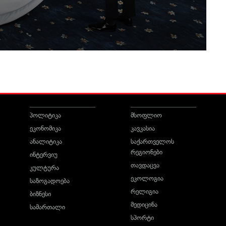
პოლიტიკა
მსოფლიო
ეკონომიკა
კავკასია
ანალიტიკა
საქართველოს
რეგიონები
ინტერვიუ
თავდაცვა
კულტურა
ეკოლოგია
საზოგადოება
რელიგია
ბიზნესი
მედიცინა
სამართალი
სპორტი