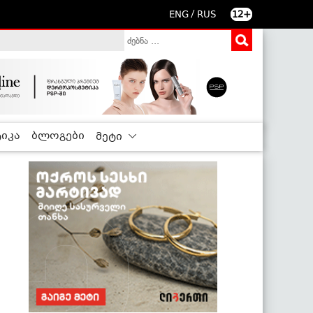
/
ENG
RUS
12+
იკა
ბლოგები
მეტი