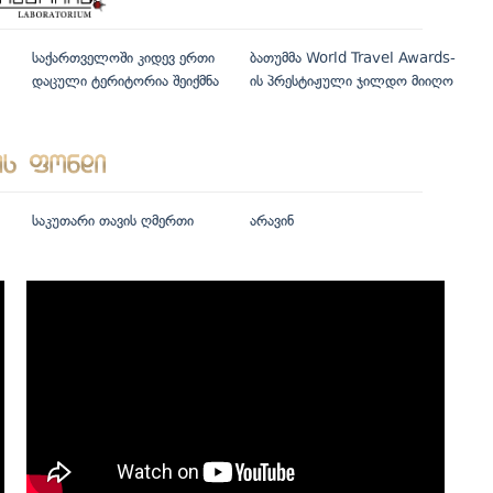
საქართველოში კიდევ ერთი
ბათუმმა World Travel Awards-
დაცული ტერიტორია შეიქმნა
ის პრესტიჟული ჯილდო მიიღო
საკუთარი თავის ღმერთი
არავინ