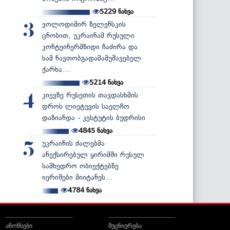
5229
ნახვა
ვოლოდიმირ ზელენსკის
3
ცნობით, უკრაინამ რუსული
კონტეინერმზიდი ჩაძირა და
სამ ნავთობგადამამუშავებელ
ქარხა...
5214
ნახვა
კიევზე რუსეთის თავდასხმის
4
დროს ლიეტუვის საელჩო
დაზიანდა - კესტუტის ბუდრისი
4845
ნახვა
უკრაინის ძალებმა
5
ანექსირებულ ყირიმში რუსულ
სამხედრო ობიექტებზე
იერიშები მიიტანეს...
4784
ნახვა
ანონსები
მეცნიერება