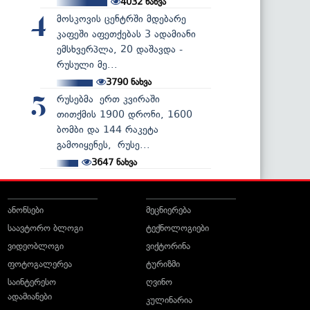
4032
ნახვა
მოსკოვის ცენტრში მდებარე
4
კაფეში აფეთქებას 3 ადამიანი
ემსხვერპლა, 20 დაშავდა -
რუსული მე...
3790
ნახვა
რუსებმა ერთ კვირაში
5
თითქმის 1900 დრონი, 1600
ბომბი და 144 რაკეტა
გამოიყენეს, რუსე...
3647
ნახვა
ანონსები
მეცნიერება
საავტორო ბლოგი
ტექნოლოგიები
ვიდეობლოგი
ვიქტორინა
ფოტოგალერეა
ტურიზმი
საინტერესო
ღვინო
ადამიანები
კულინარია