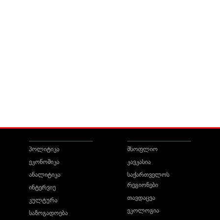
პოლიტიკა
მსოფლიო
ეკონომიკა
კავკასია
ანალიტიკა
საქართველოს
რეგიონები
ინტერვიუ
თავდაცვა
კულტურა
ეკოლოგია
საზოგადოება