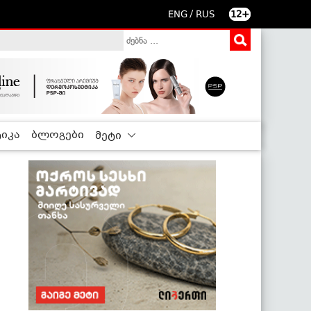
/
ENG
RUS
12+
იკა
ბლოგები
მეტი