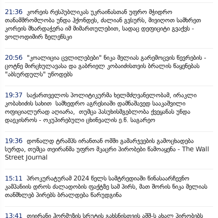
21:36
კორეის რესპუბლიკას უკრაინასთან უფრო მჭიდრო
თანამშრომლობა უნდა ჰქონდეს, ძალიან გვსურს, მივიღოთ სამხრეთ
კორეის მხარდაჭერა იმ მიმართულებით, სადაც დეფიციტი გვაქვს -
ვოლოდიმირ ზელენსკი
20:56
"კოალიცია ცვლილებები" ნიკა მელიას გარემოცვის წევრების -
ცოტნე მირცხულავასა და გაბრიელ კობაიძისთვის ბრალის წაყენებას
"აბსურდულს" უწოდებს
19:37
საქართველოს პოლიტიკურმა ხელმძღვანელობამ, ირაკლი
კობახიძის სახით სამხედრო აგრესიაში დამნაშავედ სააკაშვილი
ოფიციალურად აღიარა, თუმცა პასუხისმგებლობა ქვეყანას უნდა
დაეკისროს - ოკუპირებული ცხინვალის ე.წ. საგარეო
19:36
დონალდ ტრამპს ირანთან ომში გამარჯვების გამოცხადება
სურდა, თუმცა თეირანმა უფრო მკაცრი პირობები წამოაყენა - The Wall
Street Journal
15:11
პროკურატურამ 2024 წელს სამტრედიაში წინასაარჩევნო
კამპანიის დროს ძალადობის ფაქტზე სამ პირს, მათ შორის ნიკა მელიას
თანმხლებ პირებს ბრალდება წარუდგინა
13:41
თეირანი ჰორმუზის სრუტის გახსნისთვის აშშ-ს ახალ პირობებს