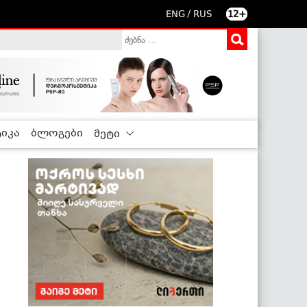
/
ENG
RUS
12+
იკა
ბლოგები
მეტი