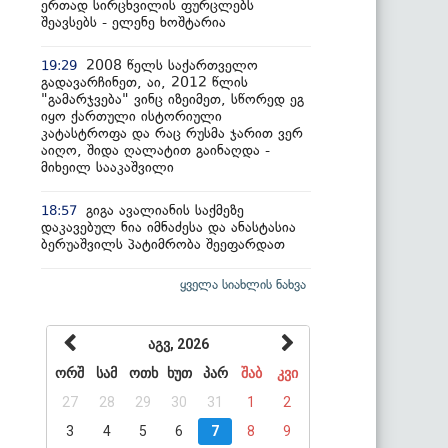
ერთად სირცხვილის ფურცლებს
შეავსებს - ელენე ხოშტარია
2008 წელს საქართველო
19:29
გადავარჩინეთ, აი, 2012 წლის
"გამარჯვება" ვინც იზეიმეთ, სწორედ ეგ
იყო ქართული ისტორიული
კატასტროფა და რაც რუსმა ჯარით ვერ
აიღო, შიდა ღალატით გაინაღდა -
მიხეილ სააკაშვილი
გიგა ავალიანის საქმეზე
18:57
დაკავებულ ნია იმნაძესა და ანასტასია
ბერუაშვილს პატიმრობა შეეფარდათ
ყველა სიახლის ნახვა
აგვ, 2026
ორშ
სამ
ოთხ
ხუთ
პარ
შაბ
კვი
27
28
29
30
31
1
2
3
4
5
6
7
8
9