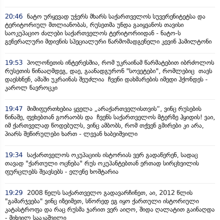
20:46
ნატო ურყევად უჭერს მხარს საქართველოს სუვერენიტეტსა და
ტერიტორიულ მთლიანობას, რუსეთმა უნდა გაიყვანოს თავისი
საოკუპაციო ძალები საქართველოს ტერიტორიიდან - ნატო-ს
გენერალური მდივნის სპეციალური წარმომადგენელი კევინ ჰამილტონი
19:53
პოლონეთის ინტერესშია, რომ უკრაინამ წარმატებით იბრძოლოს
რუსეთის წინააღმდეგ, დაე, გაანადგურონ "სოვეტები", რომლებიც თავს
დაესხნენ, ამაში უკრაინას შეუძლია ჩვენი დახმარების იმედი ჰქონდეს -
კაროლ ნავროცკი
19:47
მიმიფურთხებია ყველა „არაქართველისთვის“, ვინც რუსების
წინაშე, ფეხებთან გორაობს და ჩვენს საქართველოს მტერზე ჰყიდის! ვაი,
იმ ქართველად წოდებულს, ვინც ამბობს, რომ თქვენ გმირები კი არა,
პიარს შეწირულები ხართ - ლევან ხაბეიშვილი
19:34
საქართველოს ოკუპაციის ისტორიას ვერ გადაწერენ, სადაც
თავად "ქართული ოცნება" რუს ოკუპანტებთან ერთად სირცხვილის
ფურცლებს შეავსებს - ელენე ხოშტარია
19:29
2008 წელს საქართველო გადავარჩინეთ, აი, 2012 წლის
"გამარჯვება" ვინც იზეიმეთ, სწორედ ეგ იყო ქართული ისტორიული
კატასტროფა და რაც რუსმა ჯარით ვერ აიღო, შიდა ღალატით გაინაღდა
- მიხეილ სააკაშვილი