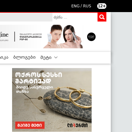
/
ENG
RUS
12+
იკა
ბლოგები
მეტი