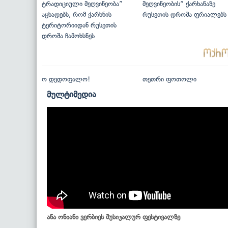
ტრადიციული მეღვინეობა”
მეღვინეობის“ ქარხანაზე
აცხადებს, რომ ქარხნის
რუსეთის დროშა ფრიალებს
ტერიტორიიდან რუსეთის
დროშა ჩამოხსნეს
ო დედოფალო!
თეთრი ფოთოლი
მულტიმედია
ანა ონიანი ვერბიეს მუსიკალურ ფესტივალზე