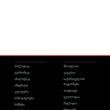
პოლიტიკა
მსოფლიო
ეკონომიკა
კავკასია
ანალიტიკა
საქართველოს
რეგიონები
ინტერვიუ
თავდაცვა
კულტურა
ეკოლოგია
საზოგადოება
რელიგია
ბიზნესი
მედიცინა