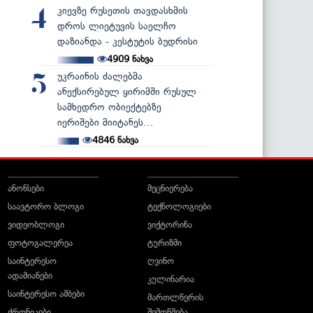
კიევზე რუსეთის თავდასხმის
4
დროს ლიეტუვის საელჩო
დაზიანდა - კესტუტის ბუდრისი
4909
ნახვა
უკრაინის ძალებმა
5
ანექსირებულ ყირიმში რუსულ
სამხედრო ობიექტებზე
იერიშები მიიტანეს...
4846
ნახვა
ანონსები
მეცნიერება
საავტორო ბლოგი
ტექნოლოგიები
ვიდეობლოგი
ვიქტორინა
ფოტოგალერეა
ტურიზმი
საინტერესო
ღვინო
ადამიანები
კულინარია
საინტერესო ამბები
მართლწერის
ქრონიკები
შემოწმება