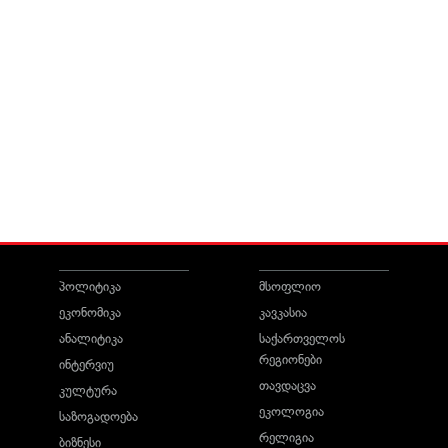
პოლიტიკა
მსოფლიო
ეკონომიკა
კავკასია
ანალიტიკა
საქართველოს
რეგიონები
ინტერვიუ
თავდაცვა
კულტურა
ეკოლოგია
საზოგადოება
რელიგია
ბიზნესი