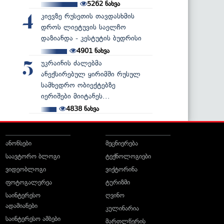
5262
ნახვა
კიევზე რუსეთის თავდასხმის
4
დროს ლიეტუვის საელჩო
დაზიანდა - კესტუტის ბუდრისი
4901
ნახვა
უკრაინის ძალებმა
5
ანექსირებულ ყირიმში რუსულ
სამხედრო ობიექტებზე
იერიშები მიიტანეს...
4838
ნახვა
ანონსები
მეცნიერება
საავტორო ბლოგი
ტექნოლოგიები
ვიდეობლოგი
ვიქტორინა
ფოტოგალერეა
ტურიზმი
საინტერესო
ღვინო
ადამიანები
კულინარია
საინტერესო ამბები
მართლწერის