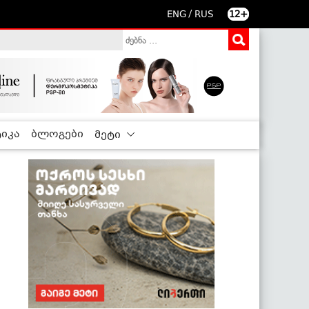
/
ENG
RUS
12+
იკა
ბლოგები
მეტი