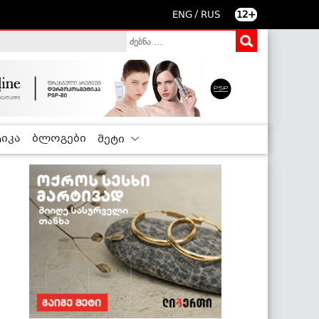
/
ENG
RUS
12+
იკა
ბლოგები
მეტი