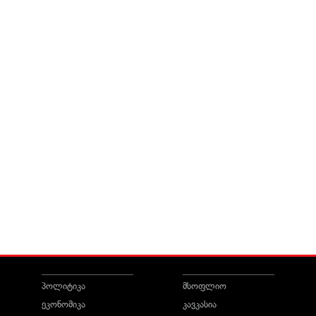
პოლიტიკა
მსოფლიო
ეკონომიკა
კავკასია