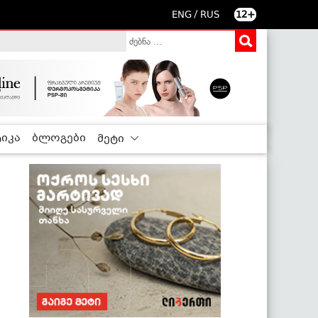
/
ENG
RUS
12+
იკა
ბლოგები
მეტი