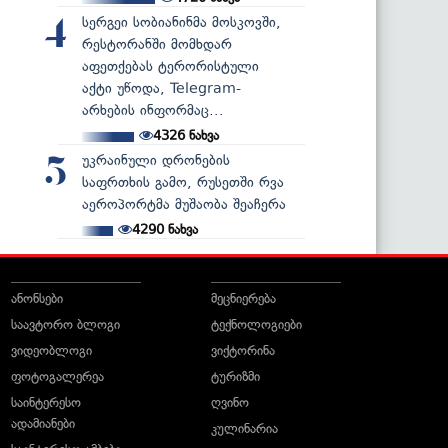
სერგეი სობიანინმა მოსკოვში,
4
რესტორანში მომხდარ
აფეთქებას ტერორისტული
აქტი უწოდა, Telegram-
არხების ინფორმაც...
4326
ნახვა
უკრაინული დრონების
5
საფრთხის გამო, რუსეთში რვა
აეროპორტმა მუშაობა შეაჩერა
4290
ნახვა
ანონსები
მეცნიერება
საავტორო ბლოგი
ტექნოლოგიები
ვიდეობლოგი
ვიქტორინა
ფოტოგალერეა
ტურიზმი
საინტერესო
ღვინო
ადამიანები
კულინარია