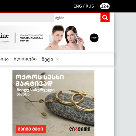
/
ENG
RUS
12+
იკა
ბლოგები
მეტი