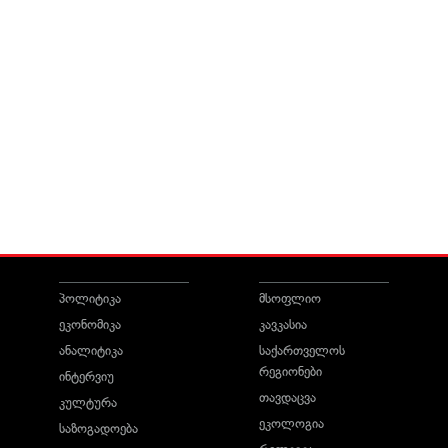
პოლიტიკა
მსოფლიო
ეკონომიკა
კავკასია
ანალიტიკა
საქართველოს
რეგიონები
ინტერვიუ
თავდაცვა
კულტურა
ეკოლოგია
საზოგადოება