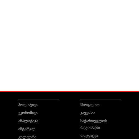
პოლიტიკა
მსოფლიო
ეკონომიკა
კავკასია
ანალიტიკა
საქართველოს
რეგიონები
ინტერვიუ
თავდაცვა
კულტურა