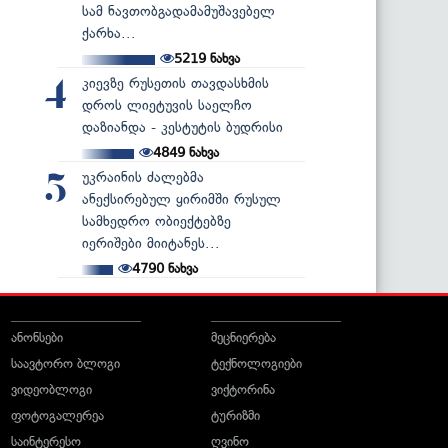
სამ ნავთობგადამამუშავებელ
ქარხა...
5219
ნახვა
კიევზე რუსეთის თავდასხმის
4
დროს ლიეტუვის საელჩო
დაზიანდა - კესტუტის ბუდრისი
4849
ნახვა
უკრაინის ძალებმა
5
ანექსირებულ ყირიმში რუსულ
სამხედრო ობიექტებზე
იერიშები მიიტანეს...
4790
ნახვა
ანონსები
მეცნიერება
საავტორო ბლოგი
ტექნოლოგიები
ვიდეობლოგი
ვიქტორინა
ფოტოგალერეა
ტურიზმი
საინტერესო
ღვინო