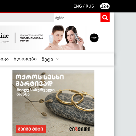
/
ENG
RUS
12+
იკა
ბლოგები
მეტი