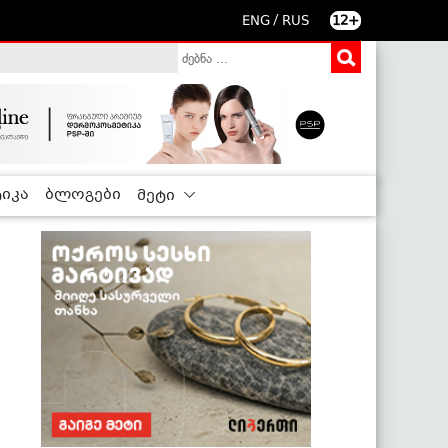
/
ENG
RUS
12+
იკა
ბლოგები
მეტი