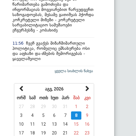
წარიმართება გამოძიება და
ინფორმაციას მოგვიანებით წარვუდგენთ
საზოგადოებას, მესამე გათიშვას ჰქონდა
კონკრეტული მიზეზი - კონკრეტული
სარეაბილიტაციო სამუშაოები
ენგურჰესზე - კობახიძე
ჩვენ გვაქვს მიზანმიმართული
11:56
პოლიტიკა, რომელიც ემსახურება ოსი
და აფხაზი და-ძმების შემორიგებას -
ყაველაშვილი
ყველა სიახლის ნახვა
აგვ, 2026
ორშ
სამ
ოთხ
ხუთ
პარ
შაბ
კვი
27
28
29
30
31
1
2
3
4
5
6
7
8
9
10
11
12
13
14
15
16
17
18
19
20
21
22
23