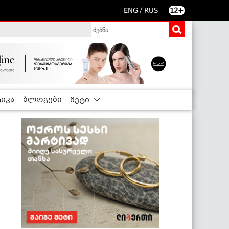
/
ENG
RUS
12+
იკა
ბლოგები
მეტი