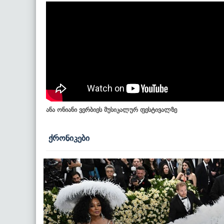
ანა ონიანი ვერბიეს მუსიკალურ ფესტივალზე
ქრონიკები