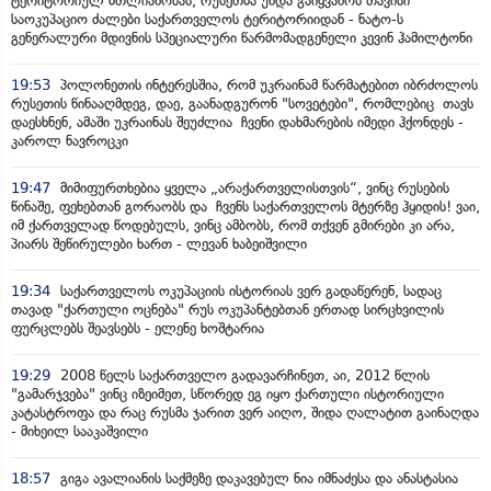
ტერიტორიულ მთლიანობას, რუსეთმა უნდა გაიყვანოს თავისი
საოკუპაციო ძალები საქართველოს ტერიტორიიდან - ნატო-ს
გენერალური მდივნის სპეციალური წარმომადგენელი კევინ ჰამილტონი
19:53
პოლონეთის ინტერესშია, რომ უკრაინამ წარმატებით იბრძოლოს
რუსეთის წინააღმდეგ, დაე, გაანადგურონ "სოვეტები", რომლებიც თავს
დაესხნენ, ამაში უკრაინას შეუძლია ჩვენი დახმარების იმედი ჰქონდეს -
კაროლ ნავროცკი
19:47
მიმიფურთხებია ყველა „არაქართველისთვის“, ვინც რუსების
წინაშე, ფეხებთან გორაობს და ჩვენს საქართველოს მტერზე ჰყიდის! ვაი,
იმ ქართველად წოდებულს, ვინც ამბობს, რომ თქვენ გმირები კი არა,
პიარს შეწირულები ხართ - ლევან ხაბეიშვილი
19:34
საქართველოს ოკუპაციის ისტორიას ვერ გადაწერენ, სადაც
თავად "ქართული ოცნება" რუს ოკუპანტებთან ერთად სირცხვილის
ფურცლებს შეავსებს - ელენე ხოშტარია
19:29
2008 წელს საქართველო გადავარჩინეთ, აი, 2012 წლის
"გამარჯვება" ვინც იზეიმეთ, სწორედ ეგ იყო ქართული ისტორიული
კატასტროფა და რაც რუსმა ჯარით ვერ აიღო, შიდა ღალატით გაინაღდა
- მიხეილ სააკაშვილი
18:57
გიგა ავალიანის საქმეზე დაკავებულ ნია იმნაძესა და ანასტასია