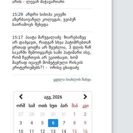
არის - ლევან მაჭავარიანი
ანდრი სიბიჰა კიევში
15:29
აზერბაიჯანელ კოლეგას, ჯეიჰუნ
ბაირამოვს შეხვდა
პაატა მანჯგალაძე ზიარებაზეც
15:17
არ დაჰყავთ, რადგან სხვა პატიმრებთან
ერთად ყოფნა არ შეუძლია, 3 დღის წინ
საკანში შემოიყვანეს სამი პატიმარი ისე,
რომ ჩვენთვის არ უკითხავთ, ხომ
მაგრად იცავენ მომეტებული რისკის
კრიტერიუმებს?! - ონისე ცხადაძე
ყველა სიახლის ნახვა
აგვ, 2026
ორშ
სამ
ოთხ
ხუთ
პარ
შაბ
კვი
27
28
29
30
31
1
2
3
4
5
6
7
8
9
10
11
12
13
14
15
16