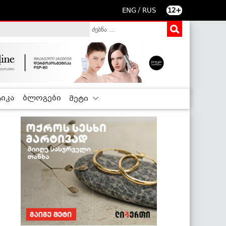
/
ENG
RUS
12+
იკა
ბლოგები
მეტი