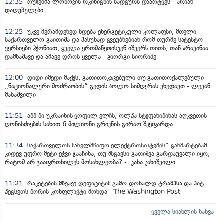
12:35
რუსებმა ლოზოვის რკინიგზის სადგურს დაარტყეს - არიან
დაღუპულები
12:25
უკვე მერამდენედ ხდება ენერგეტიკული კოლაფსი, მთელი
საქართველო გაითიშა და პასუხად გვეუბნებიან რომ თურმე სატესტო
ვერსიები ჰქონიათ, ყველა ერთმანეთისკენ იშვერს თითს, თან არავინაა
დამნაშავე და ამავე დროს ყველა - გიორგი სიორიძე
12:00
დიდი იმედი მაქვს, გათითოკაცებული თუ გათითოქალებული
„ნაციონალური მოძრაობის“ გედის ბოლო სიმღერას ვხედავთ - ლევან
მახაშვილი
11:51
აშშ-ში უკრაინის ყოფილ ელჩს, ოლჰა სტეფანიშინას აღკვეთის
ღონისძიების სახით 6 მილიონი გრივნის გირაო შეეფარდა
11:34
საქართველოს სახელმწიფო ელექტროსისტემის“ განმარტებამ
კიდევ უფრო მეტი ეჭვი გააჩინა, თუ მსგავსი გათიშვა გარდაუვალი იყო,
რატომ არ გააფრთხილეს მოსახლეობა? - კახა კახიშვილი
11:21
რაკეტების მწვავე დეფიციტის გამო დონალდ ტრამპსა და პიტ
ჰეგსეთს შორის კონფლიქტი მოხდა - The Washington Post
ყველა სიახლის ნახვა