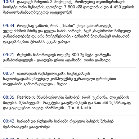
10:53
დააკავეს ჩინეთის 2 მოქალაქე, რომლებიც თვითმფრინავის
ბორტზე ორი მგზავრის კუთვნილ 7 800 აშშ დოლარსა და 4 450 ევროს
მართლსაწინააღმდეგოდ დაეუფლნენ
09:34
როდესაც ვამბობ, რომ „ჰამასი“ უნდა განიარაღდეს,
ვგულისხმობ მძიმე და ყველა სახის იარაღს, ჩვენ ვსაუბრობთ ნამდვილ
განიარაღებაზე და არა მოჩვენებითზე - ბენიამინ ნეთანიაჰუმ ღაზასთან
დაკავშირებით ტრამპის გეგმა უარყო
09:21
რუსებმა ზაპოროჟიეს ოლქზე 800-ზე მეტი დარტყმა
განახორციელეს - დაიღუპა ერთი ადამიანი, ოთხი დაშავდა
08:57
თათრეთის რესპუბლიკაში, ნიჟნეკამსკის
ნავთობგადამამუშავებელ კომპლექსზე უკრაინული დრონებით
თავდასხმა განხორციელდა - მედია
08:35
Patriot-ის მწარმოებლები შიშობენ, რომ უკრაინა, ლიცენზიის
მიღების შემთხვევაში, რაკეტებს გააუმჯობესებს და მათ აშშ-ზე სწრაფად
და გაცილებით იაფად აწარმოებს - The Atlantic
00:42
სირიამ და რუსეთმა სირიაში რუსული ბაზების შესახებ
მემორანდუმი გააფორმეს