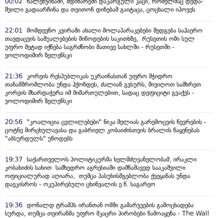
00:02
წალენჯიხაში, მდინარეში დაკარგული კაცი, რომელმაც დედა-
შვილი გადაარჩინა და თვითონ დინებამ გაიტაცა, ცოცხალი იპოვეს
22:01
მომდევნო კვირაში ახალი მოლაპარაკებები შედგება საჰაერო
თავდაცვის საშუალებების მიწოდების საკითხზე, რუსეთის ომი სულ
უფრო მეტად იქნება საგრძნობი მათივე სახლში - რუსეთში -
ვოლოდიმირ ზელენსკი
21:36
კორეის რესპუბლიკას უკრაინასთან უფრო მჭიდრო
თანამშრომლობა უნდა ჰქონდეს, ძალიან გვსურს, მივიღოთ სამხრეთ
კორეის მხარდაჭერა იმ მიმართულებით, სადაც დეფიციტი გვაქვს -
ვოლოდიმირ ზელენსკი
20:56
"კოალიცია ცვლილებები" ნიკა მელიას გარემოცვის წევრების -
ცოტნე მირცხულავასა და გაბრიელ კობაიძისთვის ბრალის წაყენებას
"აბსურდულს" უწოდებს
19:37
საქართველოს პოლიტიკურმა ხელმძღვანელობამ, ირაკლი
კობახიძის სახით სამხედრო აგრესიაში დამნაშავედ სააკაშვილი
ოფიციალურად აღიარა, თუმცა პასუხისმგებლობა ქვეყანას უნდა
დაეკისროს - ოკუპირებული ცხინვალის ე.წ. საგარეო
19:36
დონალდ ტრამპს ირანთან ომში გამარჯვების გამოცხადება
სურდა, თუმცა თეირანმა უფრო მკაცრი პირობები წამოაყენა - The Wall