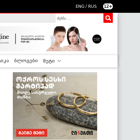
/
ENG
RUS
12+
იკა
ბლოგები
მეტი