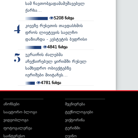
სამ ნავთობგადამამუშავებელ
ქარხა...
5208
ნახვა
კიევზე რუსეთის თავდასხმის
4
დროს ლიეტუვის საელჩო
დაზიანდა - კესტუტის ბუდრისი
4841
ნახვა
უკრაინის ძალებმა
5
ანექსირებულ ყირიმში რუსულ
სამხედრო ობიექტებზე
იერიშები მიიტანეს...
4781
ნახვა
ანონსები
მეცნიერება
საავტორო ბლოგი
ტექნოლოგიები
ვიდეობლოგი
ვიქტორინა
ფოტოგალერეა
ტურიზმი
საინტერესო
ღვინო