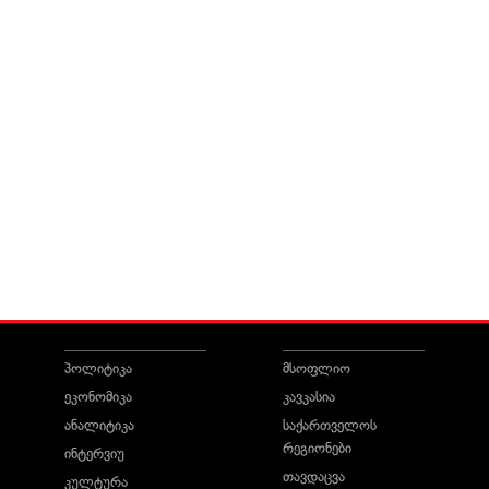
პოლიტიკა
მსოფლიო
ეკონომიკა
კავკასია
ანალიტიკა
საქართველოს
რეგიონები
ინტერვიუ
თავდაცვა
კულტურა