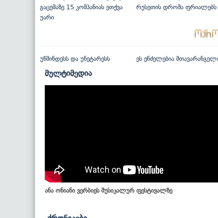
გაცემაზე 15 კომპანიას ეთქვა
რუსეთის დროშა ფრიალებს
უარი
უწმინდესს და უნეტარესს
ეს ენძელებია მთავარანგელ
მულტიმედია
ანა ონიანი ვერბიეს მუსიკალურ ფესტივალზე