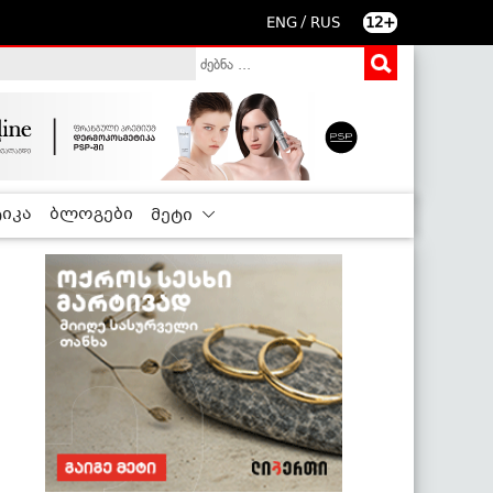
/
ENG
RUS
12+
იკა
ბლოგები
მეტი