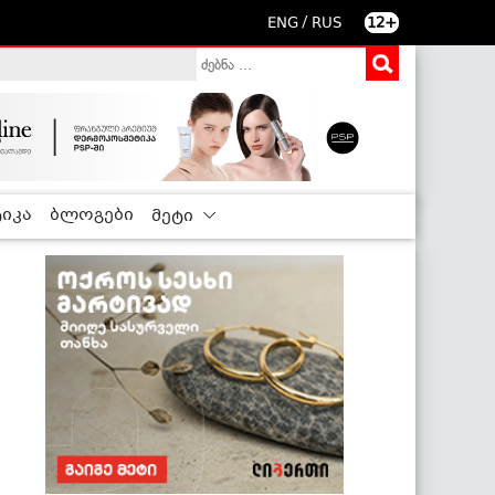
/
ENG
RUS
12+
იკა
ბლოგები
მეტი