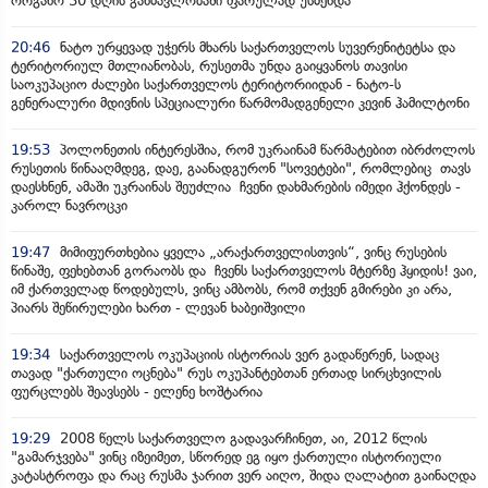
ორგანო 30 დღის განმავლობაში ფარულად უსმენდა
20:46
ნატო ურყევად უჭერს მხარს საქართველოს სუვერენიტეტსა და
ტერიტორიულ მთლიანობას, რუსეთმა უნდა გაიყვანოს თავისი
საოკუპაციო ძალები საქართველოს ტერიტორიიდან - ნატო-ს
გენერალური მდივნის სპეციალური წარმომადგენელი კევინ ჰამილტონი
19:53
პოლონეთის ინტერესშია, რომ უკრაინამ წარმატებით იბრძოლოს
რუსეთის წინააღმდეგ, დაე, გაანადგურონ "სოვეტები", რომლებიც თავს
დაესხნენ, ამაში უკრაინას შეუძლია ჩვენი დახმარების იმედი ჰქონდეს -
კაროლ ნავროცკი
19:47
მიმიფურთხებია ყველა „არაქართველისთვის“, ვინც რუსების
წინაშე, ფეხებთან გორაობს და ჩვენს საქართველოს მტერზე ჰყიდის! ვაი,
იმ ქართველად წოდებულს, ვინც ამბობს, რომ თქვენ გმირები კი არა,
პიარს შეწირულები ხართ - ლევან ხაბეიშვილი
19:34
საქართველოს ოკუპაციის ისტორიას ვერ გადაწერენ, სადაც
თავად "ქართული ოცნება" რუს ოკუპანტებთან ერთად სირცხვილის
ფურცლებს შეავსებს - ელენე ხოშტარია
19:29
2008 წელს საქართველო გადავარჩინეთ, აი, 2012 წლის
"გამარჯვება" ვინც იზეიმეთ, სწორედ ეგ იყო ქართული ისტორიული
კატასტროფა და რაც რუსმა ჯარით ვერ აიღო, შიდა ღალატით გაინაღდა