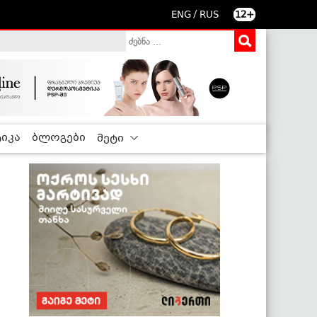
/
ENG
RUS
12+
იკა
ბლოგები
მეტი