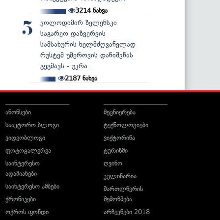
3214
ნახვა
ვოლოდიმირ ზელენსკი
5
საგარეო დაზვერვის
სამსახურის ხელმძღვანელად
რუსტემ უმეროვის დანიშვნას
გეგმავს - უკრა...
2187
ნახვა
ანონსები
მეცნიერება
საავტორო ბლოგი
ტექნოლოგიები
ვიდეობლოგი
ვიქტორინა
ფოტოგალერეა
ტურიზმი
საინტერესო
ღვინო
ადამიანები
კულინარია
საინტერესო ამბები
მართლწერის
ქრონიკები
შემოწმება
ოქროს ფონდი
არჩევნები 2018