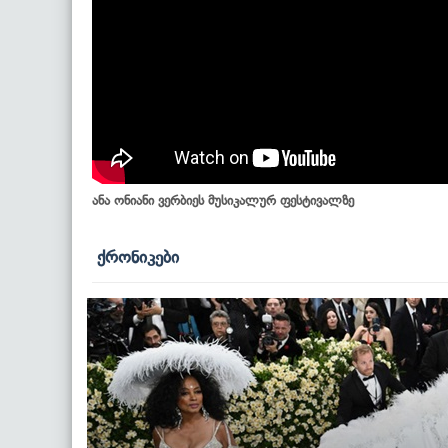
ანა ონიანი ვერბიეს მუსიკალურ ფესტივალზე
ქრონიკები