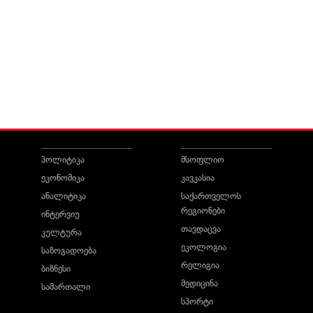
პოლიტიკა
მსოფლიო
ეკონომიკა
კავკასია
ანალიტიკა
საქართველოს
რეგიონები
ინტერვიუ
თავდაცვა
კულტურა
ეკოლოგია
საზოგადოება
რელიგია
ბიზნესი
მედიცინა
სამართალი
სპორტი