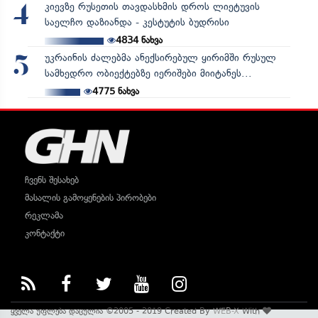
კიევზე რუსეთის თავდასხმის დროს ლიეტუვის
4
საელჩო დაზიანდა - კესტუტის ბუდრისი
4834
ნახვა
უკრაინის ძალებმა ანექსირებულ ყირიმში რუსულ
5
სამხედრო ობიექტებზე იერიშები მიიტანეს...
4775
ნახვა
ჩვენს შესახებ
მასალის გამოყენების პირობები
რეკლამა
კონტაქტი
ყველა უფლება დაცულია ©2005 - 2019 Created By
WEB-X
With