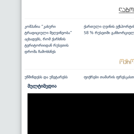
კომპანია “კახური
ქართული ღვინის ექსპორტი
ტრადიციული მეღვინეობა”
58 % რუსეთში განხორციე
აცხადებს, რომ ქარხნის
ტერიტორიიდან რუსეთის
დროშა ჩამოხსნეს
უწმინდესს და უნეტარესს
ფიქრები თამარის ფრესკასთ
მულტიმედია