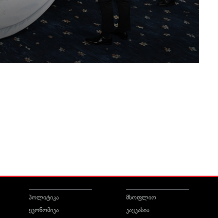
პოლიტიკა
მსოფლიო
ეკონომიკა
კავკასია