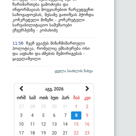
წარიმართება გამოძიება და
ინფორმაციას მოგვიანებით წარვუდგენთ
საზოგადოებას, მესამე გათიშვას ჰქონდა
კონკრეტული მიზეზი - კონკრეტული
სარეაბილიტაციო სამუშაოები
ენგურჰესზე - კობახიძე
ჩვენ გვაქვს მიზანმიმართული
11:56
პოლიტიკა, რომელიც ემსახურება ოსი
და აფხაზი და-ძმების შემორიგებას -
ყაველაშვილი
ყველა სიახლის ნახვა
აგვ, 2026
ორშ
სამ
ოთხ
ხუთ
პარ
შაბ
კვი
27
28
29
30
31
1
2
3
4
5
6
7
8
9
10
11
12
13
14
15
16
17
18
19
20
21
22
23