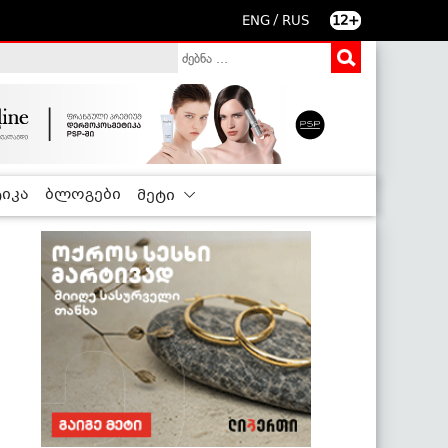
/
ENG
RUS
12+
იკა
ბლოგები
მეტი