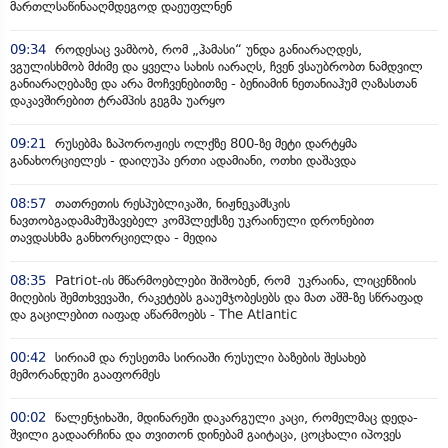
მართლსაწინააღმდეგოდ დაეუფლნენ
09:34
როდესაც ვამბობ, რომ „ჰამასი“ უნდა განიარაღდეს,
ვგულისხმობ მძიმე და ყველა სახის იარაღს, ჩვენ ვსაუბრობთ ნამდვილ
განიარაღებაზე და არა მოჩვენებითზე - ბენიამინ ნეთანიაჰუმ ღაზასთან
დაკავშირებით ტრამპის გეგმა უარყო
09:21
რუსებმა ზაპოროჟიეს ოლქზე 800-ზე მეტი დარტყმა
განახორციელეს - დაიღუპა ერთი ადამიანი, ოთხი დაშავდა
08:57
თათრეთის რესპუბლიკაში, ნიჟნეკამსკის
ნავთობგადამამუშავებელ კომპლექსზე უკრაინული დრონებით
თავდასხმა განხორციელდა - მედია
08:35
Patriot-ის მწარმოებლები შიშობენ, რომ უკრაინა, ლიცენზიის
მიღების შემთხვევაში, რაკეტებს გააუმჯობესებს და მათ აშშ-ზე სწრაფად
და გაცილებით იაფად აწარმოებს - The Atlantic
00:42
სირიამ და რუსეთმა სირიაში რუსული ბაზების შესახებ
მემორანდუმი გააფორმეს
00:02
წალენჯიხაში, მდინარეში დაკარგული კაცი, რომელმაც დედა-
შვილი გადაარჩინა და თვითონ დინებამ გაიტაცა, ცოცხალი იპოვეს