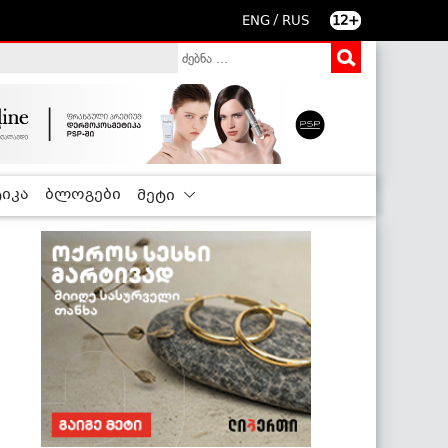
/
ENG
RUS
12+
იკა
ბლოგები
მეტი