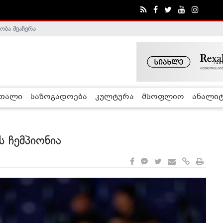
ობა შეაჩერა
ა - ჰელსინკის კომისია
რთალი
საზოგადოება
კულტურა
მსოფლიო
ანალიტ
 ჩემპიონია