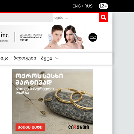
/
ENG
RUS
12+
იკა
ბლოგები
მეტი