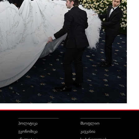
პოლიტიკა
მსოფლიო
ეკონომიკა
კავკასია