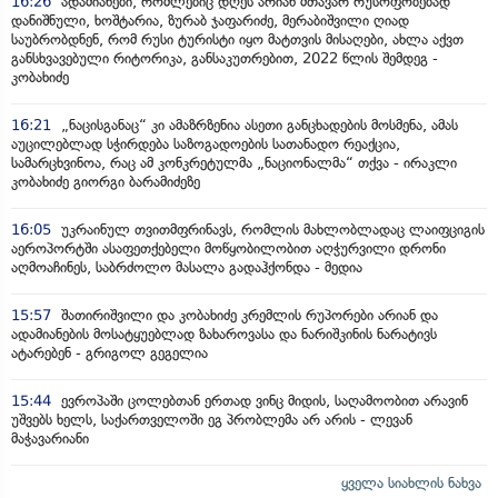
16:26
ადამიანები, რომლებიც დღეს არიან მთავარ რუსოფობებად
დანიშნული, ხოშტარია, ზურაბ ჯაფარიძე, მერაბიშვილი ღიად
საუბრობდნენ, რომ რუსი ტურისტი იყო მატთვის მისაღები, ახლა აქვთ
განსხვავებული რიტორიკა, განსაკუთრებით, 2022 წლის შემდეგ -
კობახიძე
16:21
„ნაცისგანაც“ კი ამაზრზენია ასეთი განცხადების მოსმენა, ამას
აუცილებლად სჭირდება საზოგადოების სათანადო რეაქცია,
სამარცხვინოა, რაც ამ კონკრეტულმა „ნაციონალმა“ თქვა - ირაკლი
კობახიძე გიორგი ბარამიძეზე
16:05
უკრაინულ თვითმფრინავს, რომლის მახლობლადაც ლაიფციგის
აეროპორტში ასაფეთქებელი მოწყობილობით აღჭურვილი დრონი
აღმოაჩინეს, საბრძოლო მასალა გადაჰქონდა - მედია
15:57
შათირიშვილი და კობახიძე კრემლის რუპორები არიან და
ადამიანების მოსატყუებლად ზახაროვასა და ნარიშკინის ნარატივს
ატარებენ - გრიგოლ გეგელია
15:44
ევროპაში ცოლებთან ერთად ვინც მიდის, საღამოობით არავინ
უშვებს ხელს, საქართველოში ეგ პრობლემა არ არის - ლევან
მაჭავარიანი
ყველა სიახლის ნახვა