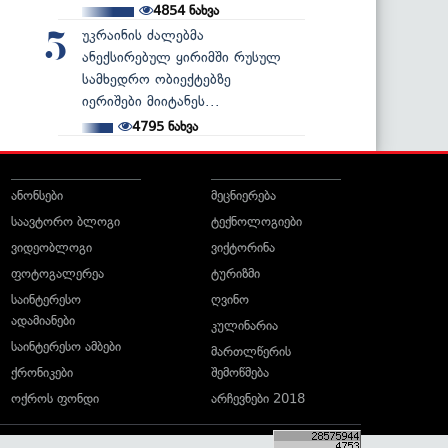
4854
ნახვა
უკრაინის ძალებმა
5
ანექსირებულ ყირიმში რუსულ
სამხედრო ობიექტებზე
იერიშები მიიტანეს...
4795
ნახვა
ანონსები
მეცნიერება
საავტორო ბლოგი
ტექნოლოგიები
ვიდეობლოგი
ვიქტორინა
ფოტოგალერეა
ტურიზმი
საინტერესო
ღვინო
ადამიანები
კულინარია
საინტერესო ამბები
მართლწერის
ქრონიკები
შემოწმება
ოქროს ფონდი
არჩევნები 2018