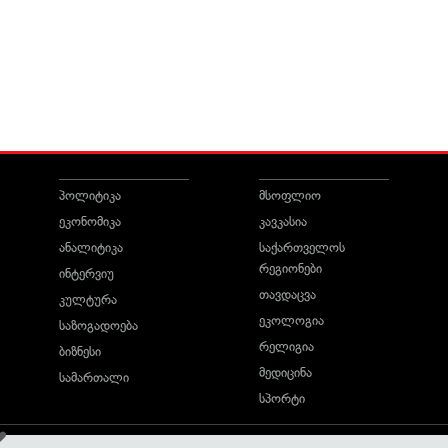
პოლიტიკა
მსოფლიო
ეკონომიკა
კავკასია
ანალიტიკა
საქართველოს
რეგიონები
ინტერვიუ
თავდაცვა
კულტურა
ეკოლოგია
საზოგადოება
რელიგია
ბიზნესი
მედიცინა
სამართალი
სპორტი