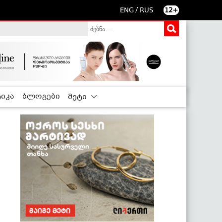
/
ENG
RUS
12+
იკა
ბლოგები
მეტი