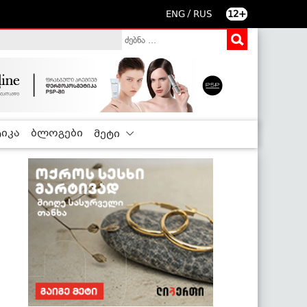
/
ENG
RUS
12+
იკა
ბლოგები
მეტი