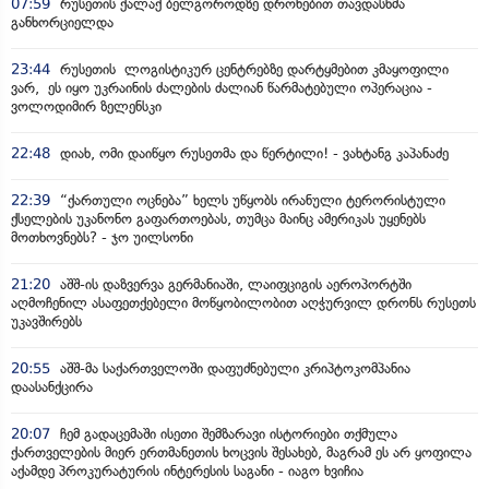
07:59
რუსეთის ქალაქ ბელგოროდზე დრონებით თავდასხმა
განხორციელდა
23:44
რუსეთის ლოგისტიკურ ცენტრებზე დარტყმებით კმაყოფილი
ვარ, ეს იყო უკრაინის ძალების ძალიან წარმატებული ოპერაცია -
ვოლოდიმირ ზელენსკი
22:48
დიახ, ომი დაიწყო რუსეთმა და წერტილი! - ვახტანგ კაპანაძე
22:39
“ქართული ოცნება” ხელს უწყობს ირანული ტერორისტული
ქსელების უკანონო გაფართოებას, თუმცა მაინც ამერიკას უყენებს
მოთხოვნებს? - ჯო უილსონი
21:20
აშშ-ის დაზვერვა გერმანიაში, ლაიფციგის აეროპორტში
აღმოჩენილ ასაფეთქებელი მოწყობილობით აღჭურვილ დრონს რუსეთს
უკავშირებს
20:55
აშშ-მა საქართველოში დაფუძნებული კრიპტოკომპანია
დაასანქცირა
20:07
ჩემ გადაცემაში ისეთი შემზარავი ისტორიები თქმულა
ქართველების მიერ ერთმანეთის ხოცვის შესახებ, მაგრამ ეს არ ყოფილა
აქამდე პროკურატურის ინტერესის საგანი - იაგო ხვიჩია