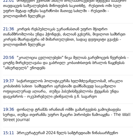
22:01
მომდევნო კვირაში ახალი მოლაპარაკებები შედგება საჰაერო
თავდაცვის საშუალებების მიწოდების საკითხზე, რუსეთის ომი სულ
უფრო მეტად იქნება საგრძნობი მათივე სახლში - რუსეთში -
ვოლოდიმირ ზელენსკი
21:36
კორეის რესპუბლიკას უკრაინასთან უფრო მჭიდრო
თანამშრომლობა უნდა ჰქონდეს, ძალიან გვსურს, მივიღოთ სამხრეთ
კორეის მხარდაჭერა იმ მიმართულებით, სადაც დეფიციტი გვაქვს -
ვოლოდიმირ ზელენსკი
20:56
"კოალიცია ცვლილებები" ნიკა მელიას გარემოცვის წევრების -
ცოტნე მირცხულავასა და გაბრიელ კობაიძისთვის ბრალის წაყენებას
"აბსურდულს" უწოდებს
19:37
საქართველოს პოლიტიკურმა ხელმძღვანელობამ, ირაკლი
კობახიძის სახით სამხედრო აგრესიაში დამნაშავედ სააკაშვილი
ოფიციალურად აღიარა, თუმცა პასუხისმგებლობა ქვეყანას უნდა
დაეკისროს - ოკუპირებული ცხინვალის ე.წ. საგარეო
19:36
დონალდ ტრამპს ირანთან ომში გამარჯვების გამოცხადება
სურდა, თუმცა თეირანმა უფრო მკაცრი პირობები წამოაყენა - The Wall
Street Journal
15:11
პროკურატურამ 2024 წელს სამტრედიაში წინასაარჩევნო