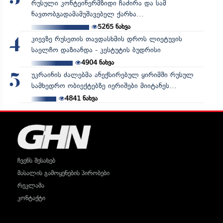
რუსული კონტეინერმზიდი ჩაძირა და სამ
ნავთობგადამამუშავებელ ქარხა...
5265
ნახვა
კიევზე რუსეთის თავდასხმის დროს ლიეტუვის
4
საელჩო დაზიანდა - კესტუტის ბუდრისი
4904
ნახვა
უკრაინის ძალებმა ანექსირებულ ყირიმში რუსულ
5
სამხედრო ობიექტებზე იერიშები მიიტანეს...
4841
ნახვა
ჩვენს შესახებ
მასალის გამოყენების პირობები
რეკლამა
კონტაქტი