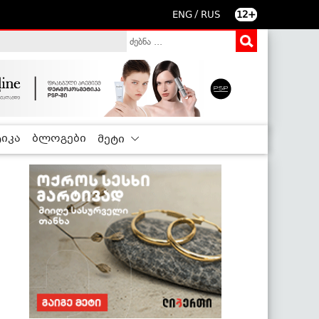
/
ENG
RUS
12+
იკა
ბლოგები
მეტი