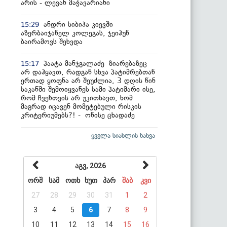
არის - ლევან მაჭავარიანი
ანდრი სიბიჰა კიევში
15:29
აზერბაიჯანელ კოლეგას, ჯეიჰუნ
ბაირამოვს შეხვდა
პაატა მანჯგალაძე ზიარებაზეც
15:17
არ დაჰყავთ, რადგან სხვა პატიმრებთან
ერთად ყოფნა არ შეუძლია, 3 დღის წინ
საკანში შემოიყვანეს სამი პატიმარი ისე,
რომ ჩვენთვის არ უკითხავთ, ხომ
მაგრად იცავენ მომეტებული რისკის
კრიტერიუმებს?! - ონისე ცხადაძე
ყველა სიახლის ნახვა
აგვ, 2026
ორშ
სამ
ოთხ
ხუთ
პარ
შაბ
კვი
27
28
29
30
31
1
2
3
4
5
6
7
8
9
10
11
12
13
14
15
16