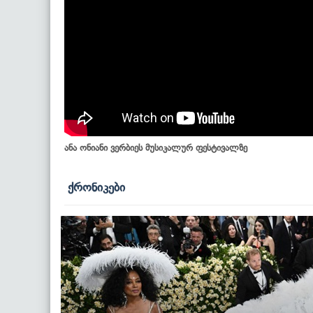
ანა ონიანი ვერბიეს მუსიკალურ ფესტივალზე
ქრონიკები