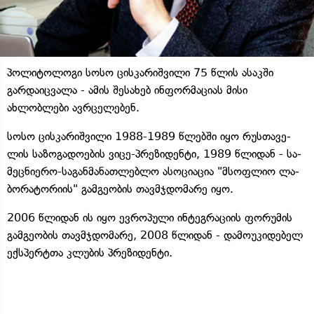
პოლიტოლოგი სოსო ცისკარიშვილი 75 წლის ასაკში
გარდაიცვალა - ამის შესახებ ინფორმაციას მისი
ახლობლები ავრცელებენ.
სოსო ცისკარიშვილი 1988-1989 წლებ­ში იყო რუს­თა­ვე­
ლის სა­ზო­გა­დო­ე­ბის ვიცე-პრე­ზი­დენ­ტი, 1989 წლი­დან - სა­
მეც­ნი­ე­რო-სა­გან­მა­ნათ­ლებ­ლო ასო­ცი­ა­ცია "მსოფ­ლიო ლა­
ბო­რა­ტო­რი­ის" გამ­გე­ო­ბის თავ­მჯდო­მა­რე იყო.
2006 წლი­დან ის იყო ევ­რო­პუ­ლი ინ­ტეგ­რა­ცი­ის ფო­რუ­მის
გამ­გე­ო­ბის თავ­მჯდო­მა­რე, 2008 წლი­დან - და­მო­უ­კი­დე­ბელ
ექ­სპერტთა კლუ­ბის პრე­ზი­დენ­ტი.